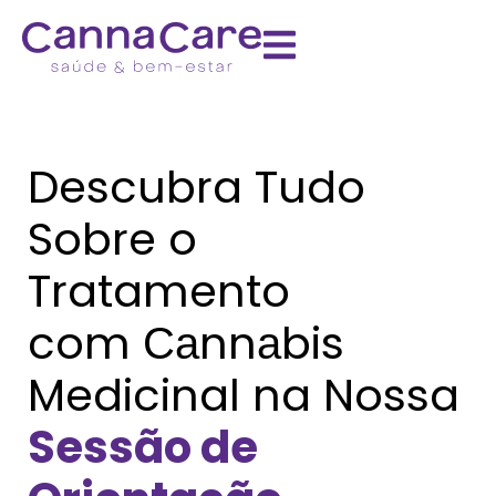
Descubra Tudo
Sobre o
Tratamento
com С​а​n​n​а​b​i​s
Medicinal na Nossa
Sessão de