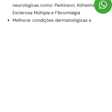
neurológicas como: Parkinson, Alzheimer,
Esclerosa Múltipla e Fibromialgia
Melhorar condições dermatológicas e
inflamatórias
Melhora da qualidade de vida e funcionalidade
na terceira idade
Auxiliar no tratamento de Epilepsias.