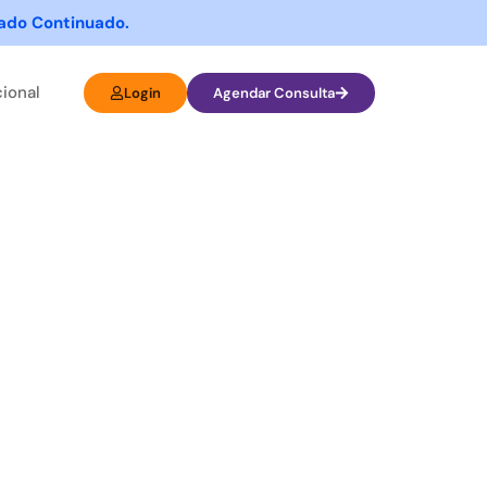
dado Continuado.
cional
Login
Agendar Consulta