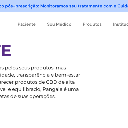
ico pós-prescrição: Monitoramos seu tratamento com o Cui
Paciente
Sou Médico
Produtos
Institu
TE
s pelos seus produtos, mas
dade, transparência e bem-estar
recer produtos de CBD de alta
el e equilibrado, Pangaia é uma
etas de suas operações.