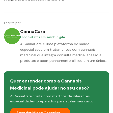
Escrito por
CannaCare
Especialistas em saúde digital
A CannaCare é uma plataforma de saúde
especializada em tratamentos com cannabis
medicinal que integra consulta médica, acesso a
produtos e acompanhamento clínico em um único
ambiente, com tecnologia preditiva proprietária.
Aqui, o cuidado não termina na consulta ou na
entrega do produto. Por meio do Cuidado
Quer entender como a Cannabis
Continuado, monitoramos ativamente cada
Medicinal pode ajudar no seu caso?
paciente ao longo de todo o tratamento, com
alertas preditivos e suporte de profissionais de
A CannaCare conta com médicos de diferentes
saúde, sem custo adicional. O resultado é concreto:
especialidades, preparados para avaliar seu caso.
80% dos pacientes ativos alcançam seus objetivos
de saúde. Para os médicos, oferecemos
Agendar Minha Consulta →