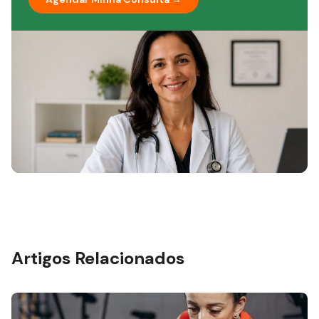
conhecimento, facilidade no dia a dia e tecnologia a
serviço dos seus pacientes, com uma estrutura
pensada para potencializar os melhores desfechos
clínicos. No blog, compartilhamos conteúdo
baseado em evidências científicas com robustez de
dados para que todos tenham acesso à informação
séria, com a clareza e a responsabilidade de quem
está na linha de frente da saúde no Brasil.
Artigos Relacionados