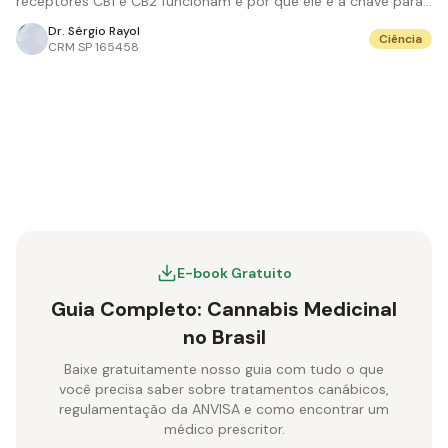
receptores CB1 e CB2 funcionam e por que ele é a chave para
a homeostase e tratamentos com cannabis.
Dr. Sérgio Rayol
Ciência
CRM
SP 165458
E-book Gratuito
Guia Completo: Cannabis Medicinal
no Brasil
Baixe gratuitamente nosso guia com tudo o que
você precisa saber sobre tratamentos canábicos,
regulamentação da ANVISA e como encontrar um
médico prescritor.