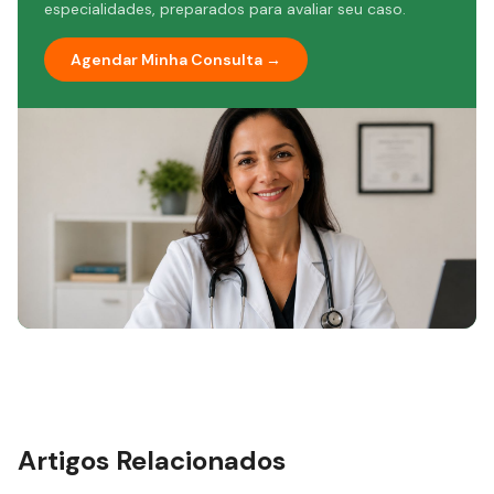
saúde, sem custo adicional. O resultado é concreto:
especialidades, preparados para avaliar seu caso.
80% dos pacientes ativos alcançam seus objetivos
de saúde. Para os médicos, oferecemos
Agendar Minha Consulta →
conhecimento, facilidade no dia a dia e tecnologia a
serviço dos seus pacientes, com uma estrutura
pensada para potencializar os melhores desfechos
clínicos. No blog, compartilhamos conteúdo
baseado em evidências científicas com robustez de
dados para que todos tenham acesso à informação
séria, com a clareza e a responsabilidade de quem
está na linha de frente da saúde no Brasil.
Artigos Relacionados