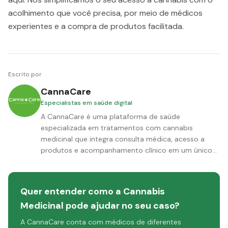
acolhimento que você precisa, por meio de médicos
experientes e a compra de produtos facilitada.
Escrito por
CannaCare
Especialistas em saúde digital
A CannaCare é uma plataforma de saúde
especializada em tratamentos com cannabis
medicinal que integra consulta médica, acesso a
produtos e acompanhamento clínico em um único
ambiente, com tecnologia preditiva proprietária.
Aqui, o cuidado não termina na consulta ou na
entrega do produto. Por meio do Cuidado
Quer entender como a Cannabis
Continuado, monitoramos ativamente cada
Medicinal pode ajudar no seu caso?
paciente ao longo de todo o tratamento, com
alertas preditivos e suporte de profissionais de
A CannaCare conta com médicos de diferentes