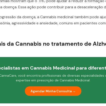
imais mostram que o THC pode ajudar a reduzir a formação d
a doença. Essa ação pode contribuir para a desaceleração d
rogressão da doença, a Cannabis medicinal também pode ajuda
nsônia, agressividade e ansiedade, comuns em pacientes com
ais da Cannabis no tratamento de Alz
cialistas em Cannabis Medicinal para diferent
CannaCare, você encontra profissionais de diversas especialidades
expertise em prescrição de Cannabis Medicinal.
Agendar Minha Consulta →