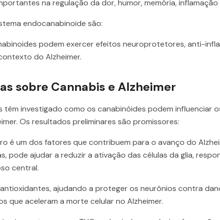
portantes na regulação da dor, humor, memória, inflamação
sistema endocanabinoide são:
binoides podem exercer efeitos neuroprotetores, anti-infla
contexto do Alzheimer.
icas sobre Cannabis e Alzheimer
cos têm investigado como os canabinóides podem influenciar 
imer. Os resultados preliminares são promissores:
bro é um dos fatores que contribuem para o avanço do Alzhe
s, pode ajudar a reduzir a ativação das células da glia, resp
so central.
ntioxidantes, ajudando a proteger os neurônios contra dan
 que aceleram a morte celular no Alzheimer.