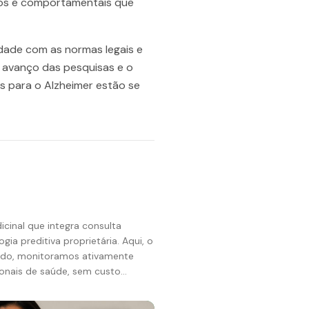
rios e comportamentais que
ade com as normas legais e
 avanço das pesquisas e o
 para o Alzheimer estão se
inal que integra consulta
itiva proprietária. Aqui, o
uado, monitoramos ativamente
ionais de saúde, sem custo
dicos,
tes, com uma estrutura pensada