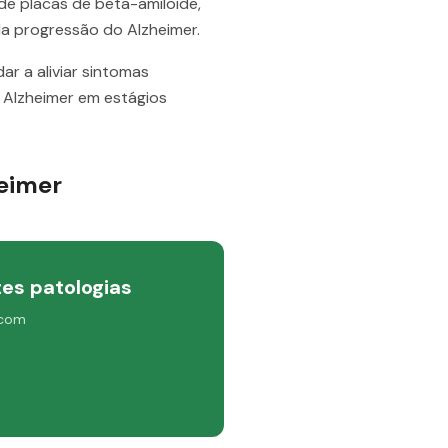
e placas de beta-amiloide,
a progressão do Alzheimer.
r a aliviar sintomas
 Alzheimer em estágios
heimer
es patologias
 com