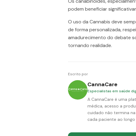
Os canabinóides, especialmen
podem beneficiar significativ
O uso da Cannabis deve semp
de forma personalizada, respe
amadurecimento do debate sob
tornando realidade.
Escrito por
CannaCare
Especialistas em saúde dig
A CannaCare é uma plat
médica, acesso a produto
cuidado não termina na
cada paciente ao longo 
adicional. O resultado é co
oferecemos conhecimento