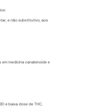
ios:
r, e não substitutivo, aos
s em medicina canabinoide e
BD e baixa dose de THC,