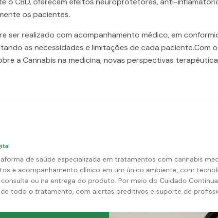
te o CBD, oferecem efeitos neuroprotetores, anti-inflamató
amente os pacientes.
re ser realizado com acompanhamento médico, em conformid
itando as necessidades e limitações de cada paciente.Com o
re a Cannabis na medicina, novas perspectivas terapêuticas
ital
aforma de saúde especializada em tratamentos com cannabis medic
s e acompanhamento clínico em um único ambiente, com tecnologia pred
 consulta ou na entrega do produto. Por meio do Cuidado Contin
de todo o tratamento, com alertas preditivos e suporte de profiss
ncreto: 80% dos pacientes ativos alcançam seus objetivos de saúde. Para os mé
, facilidade no dia a dia e tecnologia a serviço dos seus pacien