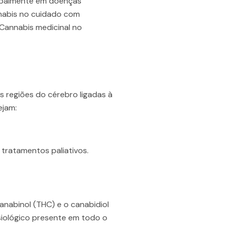
cipalmente em doenças
nnabis no cuidado com
Cannabis medicinal no
 regiões do cérebro ligadas à
ejam:
tratamentos paliativos.
nabinol (THC) e o canabidiol
siológico presente em todo o