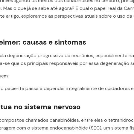
 investigando os efeitos dos canabinóides no cérebro, prin
. Mas o que já se sabe até agora? E qual o papel real da Ca
 artigo, exploramos as perspectivas atuais sobre o uso da 
eimer: causas e sintomas
ela degeneração progressiva de neurônios, especialmente nas
a-se que os principais responsáveis por essa degeneração s
uem:
o paciente passa a depender integralmente de cuidadores e 
tua no sistema nervoso
compostos chamados canabinóides, entre eles o tetrahidroca
eragem com o sistema endocanabinóide (SEC), um sistema fi